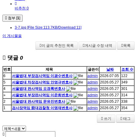
비추천 0
첨부 [
1
]
3-7.jpg
[File Size:113.7KB/Download:11]
이 게시물을
이 글의 추천인 목록
게시글 수정 내역
목록
댓글
0
번호
제목
글쓴이
날짜
조회 수
6
서울법대 부장검사역임 이광수변호사
admin
2026.07.05
122
5
서울법대 차장검사역임 안영규변호사
admin
2026.05.27
349
4
서울법대 판사역임 오경록변호사
admin
2026.05.27
301
»
서울법대 부장판사역임 이준희변호사
admin
2026.05.27
314
2
서울법대 판사역임 문유진변호사
admin
2026.05.27
338
1
검사장역임 前대검찰청 이명재변호사
admin
2026.05.27
354
쓰기
태그